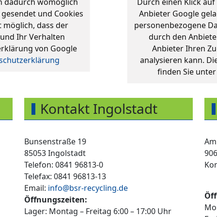
en dadurch womöglich
Durch einen Klick auf
 gesendet und Cookies
Anbieter Google gel
t möglich, dass der
personenbezogene Dat
 und Ihr Verhalten
durch den Anbieter
erklärung von Google
Anbieter Ihren Zu
schutzerklärung
analysieren kann. D
finden Sie unte
Kontakt Ingolstadt
Bunsenstraße 19
Am 
85053 Ingolstadt
906
Telefon: 0841 96813-0
Kon
Telefax: 0841 96813-13
Email:
info@bsr-recycling.de
Öff
Öffnungszeiten:
Mon
Lager: Montag – Freitag 6:00 – 17:00 Uhr